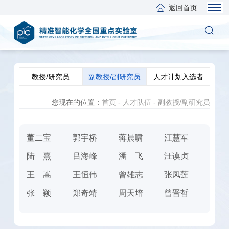
返回首页
教授/研究员
副教授/副研究员
人才计划入选者
您现在的位置：
首页
-
人才队伍
-
副教授/副研究员
董二宝
郭宇桥
蒋晨啸
江慧军
陆熹
吕海峰
潘飞
汪谟贞
王嵩
王恒伟
曾雄志
张凤莲
张颖
郑奇靖
周天培
曾晋哲