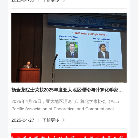
2025-04-30
了解更多
动并接受表彰，分享了自己对“科苑名匠”的理解，在科研过程
中的初心使命和奋斗故事，鼓励广大科技工作者勇于挑战，
不断追求卓越。江俊，中国科学技术大学精准智能化学全国
重点实验室教授，博士生导师。他长期致力于发展融合人工
智能与大数据...
杨金龙院士荣获2025年度亚太地区理论与计算化学家协会Fukui Medal
2025年4月25日，亚太地区理论与计算化学家协会（Asia-
Pacific Association of Theoretical and Computational
Chemists）宣布授予中国科学技术大学杨金龙院士2025年度
2025-04-27
了解更多
Fukui Medal（福井奖章），以表彰其在电子结构算法和程
序、自旋电子材料设计以及表面单分子体系表征/调控方面做