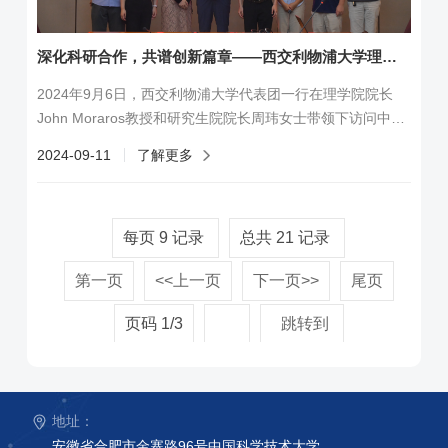
深化科研合作，共谱创新篇章——西交利物浦大学理学院访问中国科学技术大学精...
2024年9月6日，西交利物浦大学代表团一行在理学院院长
John Moraros教授和研究生院院长周玮女士带领下访问中国
科学技术大学精准智能化学重点实验室。代表团还包括来自
2024-09-11
了解更多
理学院的王水花博士和丁理峰博士。精准智能化学重点实验
室主任李震宇教授主持会议，实验室副主任江俊教授和钟文
婉教授，以及化学与材料科学学院副院长蒋彬教授出席会
每页
9
记录
总共
21
记录
议。李震宇教授代表实验室全体师生对西交利物浦大学代表
团的到来表示热烈欢迎，并指出两校在多个学...
第一页
<<上一页
下一页>>
尾页
页码
1
/
3
跳转到
地址：
安徽省合肥市金寨路96号中国科学技术大学