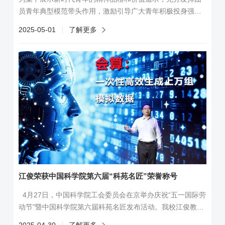
员青年典型模范带头作用，激励引导广大青年积极投身强国
建设、民族复兴伟业，近期，共青团中央、中国科学院团
2025-05-01
了解更多
委、团安徽省委开展青年五四奖章暨新时代青年先锋、“两红
两优”等先进典型表彰，我校多个优秀集体和先进个人获表
彰。化学与材料科学学院、精准智能化学全国重点实验室徐
集贤教授荣膺共青团中央、全国青联授予的“新时代青年先
锋”称号，同时获评“安徽省青年五四奖...
江俊荣获中国科学院第六届“科苑名匠”荣誉称号
4月27日，中国科学院工会委员会在京举办庆祝“五一国际劳
动节”暨中国科学院第六届科苑名匠发布活动。我校江俊教授
荣获中国科学院第六届“科苑名匠”称号。江俊参加现场发布活