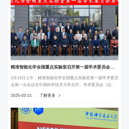
出的卓越贡献。自成立以来，亚太地区理论与计算化学家协
会每年授予两个理论与计算化学领域的奖项：Pople Medal和
Fukui Medal奖。前者以计算化学先驱Joh...
精准智能化学全国重点实验室召开第一届学术委员会第一次会议
3月19日上午，精准智能化学全国重点实验室第一届学术委员
会第一次会议在中国科学技术大学召开。学术委员会（以下
简称“学委会”）主任田禾院士，学委会副主任谢毅院士、高毅
2025-03-21
了解更多
勤教授，学委会顾问委员李灿院士、田中群院士、李亚栋院
士、唐勇院士、俞书宏院士，学委会委员张东辉院士、李景
虹院士、陈学思院士、迟力峰院士、周鸣飞教授、刘世勇教
授、徐昕教授、刘志教授，中国科学院前沿科学与基础研究
局李煜辉副局长、物理与化学处姚...