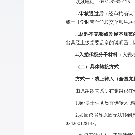
联系电话：
0551-63600175
2.审核通过后：
经审核确认
或于开学时带至学校交至师生联
3.材料不完整或发展不规范
出具经上级党委盖章的说明函，
4.
入党积极分子材料：
入党
（
二）具体转接方式
方式一：线上转入（全国党
由原组织关系所在党组织在
1.硕/博士生党员首选转入“
2.如因跨省等原因无法转
034200128138。