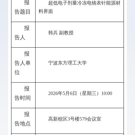
报
超低电子剂量冷冻电镜表针能源材
告题目
料界面
报
韩兵 副教授
告人
报
告人单
宁波东方理工大学
位
报
2026
年
5
月
6
日（星期三）
10:00
告时间
报
高新校区
3
号楼
579
会议室
告地点