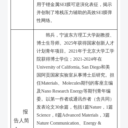
用于锂金属
SEI
膜可逆演化表征，揭示
并创制了堆栈压力辅助的高效
SEI
膜弹
性网络。
韩兵，宁波东方理工大学副教授、
博士生导师。
2025
年获得国家创新人才
计划青年项目。
2021
年于北京大学工学
院获得博士学位；
2021-2024
年在
University of California, San Diego
和美
国阿贡国家实验室从事博士后研究。担
任
Materials
、
Molecules
期刊的客座主编
及
Nano Research Energy
等期刊青年编
委。以第一作者或通讯作者（含共同）
发表论文
30
余篇，包括
1
篇
Nature
，
1
篇
报
Science
，
8
篇
Advanced Materials
，
3
篇
告人简
Nature Communication
、
Energy &