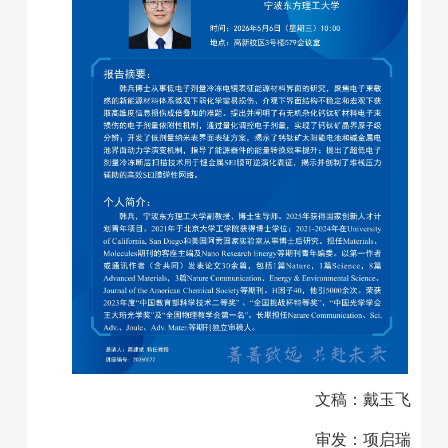
文稿：戴玉飞
审发：项启瑞