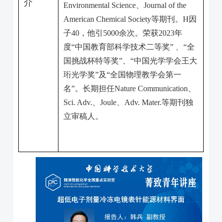
介
Environmental Science
、
Journal of the
American Chemical Society
等期刊。
H
因
子
40
，他引
5000
余次。荣获
2023
年
度“中国教育部科学技术二等奖” 、“全
国挑战杯特等奖”、“中国光学学会王大
珩光学奖”及“全国物理教学会第一
名”。长期担任
Nature Communication
、
Sci. Adv.
、
Joule
、
Adv. Mater.
等期刊独
立审稿人。