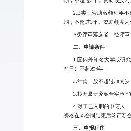
期，不超过
3
年。资助额度为
2.B
类：资助名额每年不
期，不超过
3
年。资助额度为
A
类评审落选者，经评审
二、申请条件
1.
国内外知名大学或研究
31
日）不超过
6
年；
2.
年龄一般不超过
38
周岁
3.
拟开展研究契合实验室
4.
对于已入职的申请人，
资格在本合同结束后签订新
三、申报程序