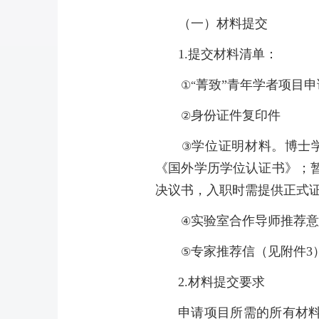
（一）材料提交
1.
提交材料清单：
菁致”青年学者项目
①“
身份证件复印件
②
学位证明材料。博士
③
《国外学历学位认证书》；
决议书，入职时需提供正式
实验室合作导师推荐
④
专家推荐信（见附件
3
⑤
2.
材料提交要求
申请项目所需的所有材