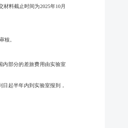
交材料截止时间为
2025
年
10
月
审核。
国内部分的差旅费用由实验室
到日起半年内到实验室报到，