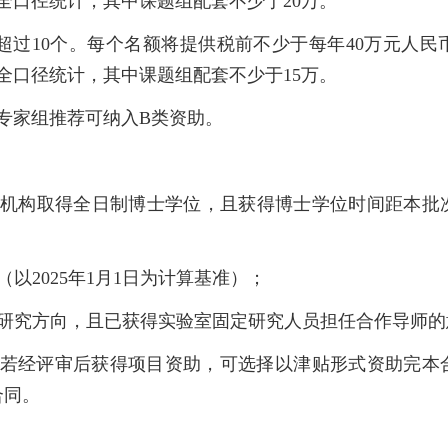
全口径统计，其中课题组配套不少于
20
万。
超过
10
个。每个名额将提供税前不少于每年
40
万元人民
全口径统计，其中课题组配套不少于
15
万。
专家组推荐可纳入
B
类资助。
机构取得全日制博士学位，且获得博士学位时间距本批
（以
2025
年
1
月
1
日为计算基准）；
研究方向，且已获得实验室固定研究人员担任合作导师的
若经评审后获得项目资助，可选择以津贴形式资助完本
合同。