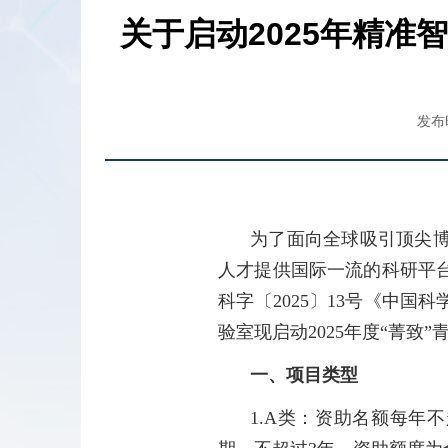
关于启动2025年精准
发布时
为了面向全球吸引顶尖
人才提供国际一流的科研平
科字〔
2025
〕
13
号《中国科
验室现启动
2025
年度“菁致
一、项目类型
1.A
类：资助名额每年不