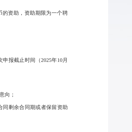
币的资助，资助期限为一个聘
次申报截止时间（
2025
年
10
月
意向；
合同剩余合同期或者保留资助