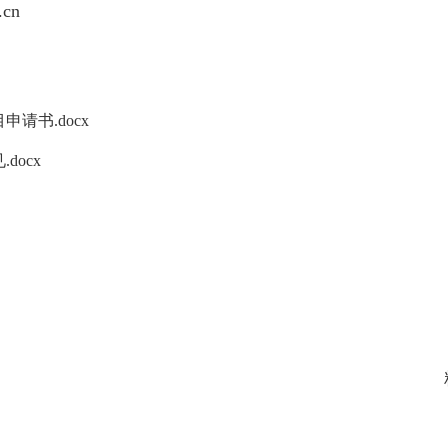
.cn
请书.docx
docx