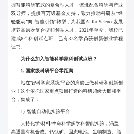
握智能科研范式的复合型人才。该班配备科研与产业
双导师，提供百万级基金支持，致力推动科研从“经
验驱动”向“智能引领”转型，为我国
AI for Science
发展
培养高层次复合型和领军人才。
2021
年至今，我校已
建成
8
个科创试点班，已有
37
名学员获创新创业学程
证书。
为什么加入智能科学家科创试点班？
1.
国家级科研平台零距离
站在
'
智科学家系统
'
平台的肩膀上做科研和创新创
业！这个依托国家重点项目打造的科研超级大脑和平
台，集成了：
1)
智能自动化实验平台
支持化学
/
材料
/
生命科学多学科智能实验，涵盖
高通量有机合成、钙钛矿、固态电池、生物制造、脂