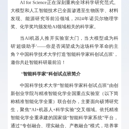
AI for Science
正在深刻重构全球科学研究范式。
大模型和人工智能技术已全面渗透至生物医学、材料
发现、能源研究等前沿领域，
2024
年诺贝尔物理学
奖、化学奖均颁发给
AI
领域相关的科学家。
当
AI
机器人推开实验室大门，当大模型成为科
研
'
超级助手
'——
你是否渴望成为这场科学革命的主
角？中国科学技术大学打造
'
智能科学家科创试点班
'
，
邀你共赴智能科研最前沿！
“
智能科学家”科创试点班简介
中国科学技术大学“智能科学家科创试点班”由创
新创业学院与精准智能化学全国重点实验室（以下简
称精准智能化学全重）联合创办，主要面向硕博研究
生，聚焦“
AI+
机器人
+
科学实验”交叉领域。依托精准
智能化学全重承建的国家级“智能科学家系统”平台，
通过“专创融合、理实融合、产教融合”模式，培养掌