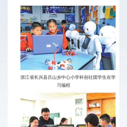
浙江省长兴县吕山乡中心小学科创社团学生在学
习编程