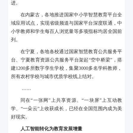
进。
在内蒙古，各地推进国家中小学智慧教育平台全
域应用试点，实现省级频道与国家平台深度联通，中
小学教师和学生每百人浏览量等多项指标均居全国前
列。
在宁夏，各地各校通过国家智慧教育公共服务平
台、宁夏教育资源公共服务平台架起“空中桥梁”，搭
建
1200
多所数字孪生学校，集聚
3000
多名学科教师，
所有农村学校与城市优质学校线上结对。
……
同在“一张网”上共享资源、“一块屏”上互动教
学、“一朵云”上收获成长，已经在全国范围内成为美
好现实。
人工智能转化为教育发展增量