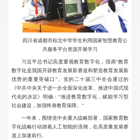
四川省成都市棕北中学学生利用国家智慧教育公
共服务平台资源开展学习
习近平总书记高度重视教育数字化，强调“教育
数字化是我国开辟教育发展新赛道和塑造教育发展新
优势的重要突破口”。党的二十届三中全会通过的
《中共中央关于进一步全面深化改革、推进中国式现
代化的决定》明确：“推进教育数字化，赋能学习型
社会建设，加强终身教育保障。”
一年来，围绕党中央重大战略部署，国家教育数
字化战略行动踏着人工智能的浪潮，在高质量发展赛
道上加速前行。