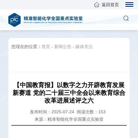
返回首页
您现在的位置：
首页
-
新闻公告
-
媒体关注
【中国教育报】以数字之力开辟教育发展
新赛道 党的二十届三中全会以来教育综合
改革进展述评之六
发布时间：2025-07-24
阅读次数：
153
来源：精准智能化学全国重点实验室