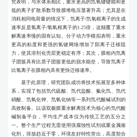
究表明，与水体系相比，重水更高的氘氧键键能和更
低的离子扩散系数导致膜堆电压显著升高；尤其是在
消耗相同电荷量的情况下，氘离子
/
氘氧根离子的生成
速率反是氢离子
/
氢氧根离子的
1.25
倍，这颠覆了重水
解离速率慢的固有认知。分子动力学模拟表明，重水
更高的粘度和更强的氢键网络增加了阳离子迁移阻
力，使其溶剂化壳层更稳定有序；其次，膜相内氘离
子团簇具有比质子团簇更低的脱水能垒，导致氘离子
比氢离子在膜相内具有更快迁移速率。
基于此原理，研究团队成功将技术拓展至多种体
系，实现了包括氘代硫酸、氘代盐酸、氟化氘、氘代
硝酸、氘氧化钾、氘氧化钠等一系列氘代酸碱试剂的
高效制备。以该双极膜重水解离技术为核心的氘代酸
碱制备平台，平均生产成本仅为传统工艺的五分之
一。整个生产过程无需使用强腐蚀性试剂或重金属催
化剂，排放趋近于零，环境友好特性突出，高度契合