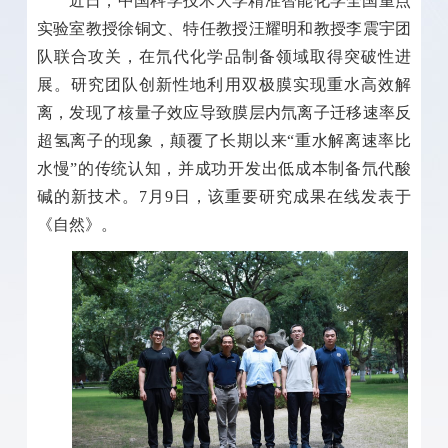
近日，中国科学技术大学精准智能化学全国重点
实验室教授徐铜文、特任教授汪耀明和教授李震宇团
队联合攻关，在氘代化学品制备领域取得突破性进
展。研究团队创新性地利用双极膜实现重水高效解
离，发现了核量子效应导致膜层内氘离子迁移速率反
超氢离子的现象，颠覆了长期以来“重水解离速率比
水慢”的传统认知，并成功开发出低成本制备氘代酸
碱的新技术。
7
月
9
日，该重要研究成果在线发表于
《自然》。