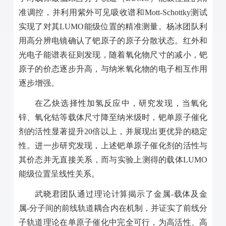
准调控，并利用紫外可见吸收谱和
Mott-Schottky
测试
实现了对其
LUMO
能级位置的精准测量。杨冰团队利
用高分辨电镜确认了钯原子的原子分散状态。红外和
光电子能谱表征则发现，随着氧化物尺寸的减小，钯
原子的价态逐步升高，与纳米氧化物的电子相互作用
逐步增强。
在乙炔选择性加氢反应中，研究发现，当氧化
锌、氧化钴等载体尺寸降至纳米级时，钯单原子催化
剂的活性显著提升
20
倍以上，并展现出更优异的稳定
性。进一步研究发现，上述钯单原子催化剂的活性与
其价态并无直接关系，而与实验上测得的载体
LUMO
能级位置呈线性关系。
武晓君团队通过理论计算揭示了金属
-
载体及金
属
-
分子间的前线轨道耦合内在机制，并证实了前线分
子轨道理论在单原子催化中完全可行，为高活性、高