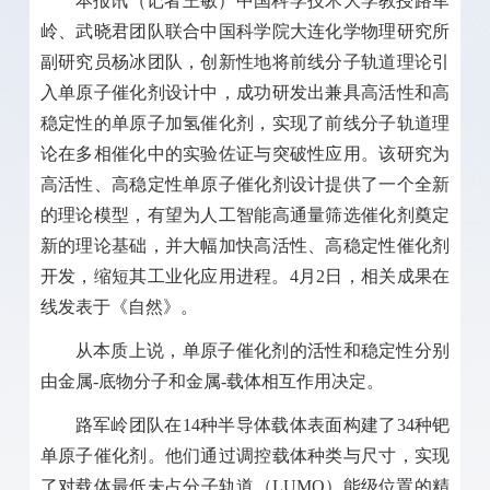
本报讯（记者王敏）中国科学技术大学教授路军
岭、武晓君团队联合中国科学院大连化学物理研究所
副研究员杨冰团队，创新性地将前线分子轨道理论引
入单原子催化剂设计中，成功研发出兼具高活性和高
稳定性的单原子加氢催化剂，实现了前线分子轨道理
论在多相催化中的实验佐证与突破性应用。该研究为
高活性、高稳定性单原子催化剂设计提供了一个全新
的理论模型，有望为人工智能高通量筛选催化剂奠定
新的理论基础，并大幅加快高活性、高稳定性催化剂
开发，缩短其工业化应用进程。
4
月
2
日，相关成果在
线发表于《自然》。
从本质上说，单原子催化剂的活性和稳定性分别
由金属
-
底物分子和金属
-
载体相互作用决定。
路军岭团队在
14
种半导体载体表面构建了
34
种钯
单原子催化剂。他们通过调控载体种类与尺寸，实现
了对载体最低未占分子轨道（
LUMO
）能级位置的精