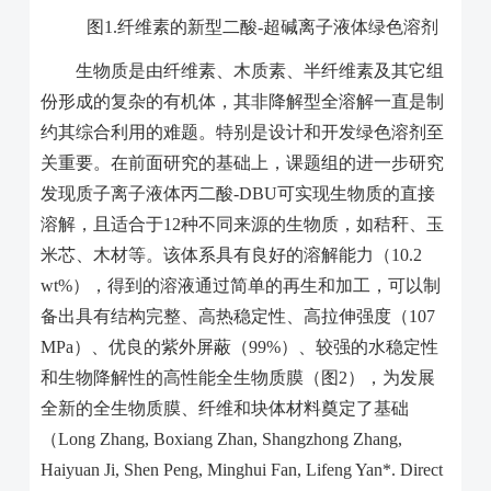
图
1.
纤维素的新型二酸
-
超碱离子液体绿色溶剂
生物质是由纤维素、木质素、半纤维素及其它组
份形成的复杂的有机体，其非降解型全溶解一直是制
约其综合利用的难题。特别是设计和开发绿色溶剂至
关重要。在前面研究的基础上，课题组的进一步研究
发现质子离子液体丙二酸
-DBU
可实现生物质的直接
溶解，且适合于
12
种不同来源的生物质，如秸秆、玉
米芯、木材等。该体系具有良好的溶解能力（
10.2
wt%
），得到的溶液通过简单的再生和加工，可以制
备出具有结构完整、高热稳定性、高拉伸强度（
107
MPa
）、优良的紫外屏蔽（
99%
）、较强的水稳定性
和生物降解性的高性能全生物质膜（图
2
），为发展
全新的全生物质膜、纤维和块体材料奠定了基础
（
Long Zhang, Boxiang Zhan, Shangzhong Zhang,
Haiyuan Ji, Shen Peng, Minghui Fan, Lifeng Yan*. Direct