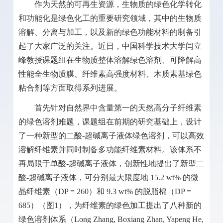
作为天然的可再生资源，生物质的绿色化学转化
和功能化是绿色化工的重要研究领域，其中的生物质
溶解、分离与加工，以及新的绿色功能材料的制备引
起了大家广泛的关注。近日，中国科学技术大学闫立
峰教授课题组在生物质整体溶解绿色溶剂、可降解高
性能全生物质膜、纤维素高强度材料、木质素基绿色
粘合剂等方面取得系列进展。
首先针对自然界中含量第一的天然高分子纤维素
的绿色溶剂难题，课题组在前期的研究基础上，设计
了一种新型的二酸
-
超碱离子液体绿色溶剂，可以高效
溶解纤维素并同时制备多功能纤维素材料。该体系不
再局限于单酸
-
超碱离子液体，创新性地提出了新型二
酸
-
超碱离子液体，可分别最大限度地
15.2 wt%
的微
晶纤维素（
DP = 260
）和
9.3 wt%
的脱脂棉（
DP =
685
）（图
1
），为纤维素的绿色加工提出了八种新的
绿色溶剂体系（
Long Zhang, Boxiang Zhan, Yapeng He,