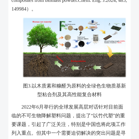
composites from biomass powder.Chem. Eng. J.2024, 485,
149984
）。
图
3.
以木质素和糠醛为原料的全绿色生物质基新
型粘合剂及其高性能复合材料
2022
年
6
月举行的全球发展高层对话针对目前面
临的不可生物降解塑料问题，提出了“以竹代塑”的重
要课题，引起了广泛关注，特别是中国也将此项工作
列入重点。但其中一个需要迫切解决的突出问题是寻