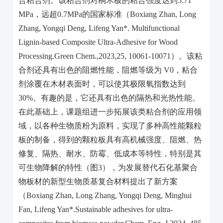
合粘合剂。该粘合剂对桐木板的粘合强度达到
5.71
MPa
，远超
0.7MPa
的国家标准（
Boxiang Zhan, Long
Zhang, Yongqi Deng, Lifeng Yan*. Multifunctional
Lignin-based Composite Ultra-Adhesive for Wood
Processing.Green Chem.,2023,25, 10061-10071
）。该粘
合剂还具有出色的阻燃性能，阻燃等级为
V0
，粘合
剂涂覆在木材表面时，可以使其极限氧指数达到
30%
。有趣的是，它还具有出色的隔热和光热性能。
在此基础上，课题组进一步拓展该类粘合剂的应用领
域，以各种生物质粉为原料，实现了多种高性能颗粒
板的制备，得到的颗粒板具有高机械强度、阻燃、热
修复、隔热、耐水、防霉、低成本等特性，特别是其
可生物降解的特性（图
3
），为发展替代石化基聚合
物板材的新型生物质基复合材料提出了新方案
（
Boxiang Zhan, Long Zhang, Yongqi Deng, Minghui
Fan, Lifeng Yan*.Sustainable adhesives for ultra-