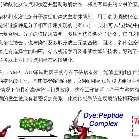
分磷酸化肽位点和状态并监测激酶活性，将具有重要的应用价值
染料和水溶性超分子深空腔体的主客体阵列，用于多肽磷酸化位
是通过多种超分子相互作用实现的（图
1 a
）：染料可以与肽链中
元复合物。分子建模结果表明，多肽围绕染料分子折叠，它们之
竞争性结合，也与染料及多肽形成三元复合物。因此，多种空腔
位点有选择性的响应。结合机器学习及非线性降维技术，得到了
分多肽上不同位点和状态的磷酸化。
子、
cAMP
、
ATP
等辅助因子的存在下依然有效，能够监测由蛋白
的变化
(
图
1 b)
。尤其值得强调的是，这种间接的识别模式使得主
的情况下仍具有高选择性和灵敏度。这个工作证明了基于主客体
病的发生发展有着密切的关系，此类传感系统在疾病防控和药物