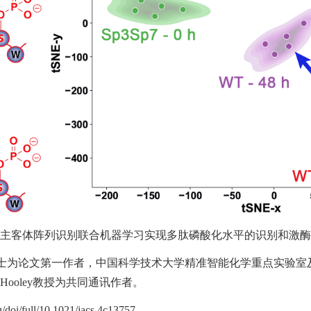
主客体阵列识别联合机器学习实现多肽磷酸化水平的识别和激酶
士为论文第一作者，中国科学技术大学精准智能化学重点实验室
 Hooley
教授为共同通讯作者。
rg/doi/full/10.1021/jacs.4c13757