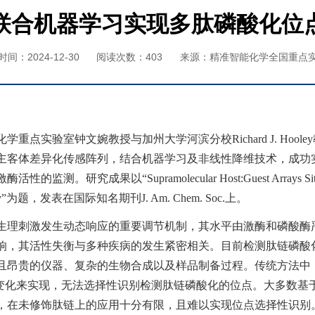
联合机器学习实现多肽磷酸化位
间：2024-12-30
阅读次数：
403
来源：精准智能化学全国重点
化学重点实验室钟文婉教授与加州大学河滨分校
Richard J. Hooley
主客体差异化传感阵列，结合机器学习及非线性降维技术，成功
激酶活性的监测。研究成果以“
Supramolecular Host:Guest Arrays Sit
y”
为题，发表在国际知名期刊
J. Am. Chem. Soc.
上。
生理刺激发生动态响应的重要调节机制，其水平由激酶和磷酸酶
响，其活性失衡与多种疾病的发生紧密相关。目前检测肽链磷酸
且昂贵的仪器、复杂的生物合成以及样品制备过程。传统方法中
变化来实现，无法选择性识别检测肽链磷酸化的位点。大多数基
，在未修饰肽链上的应用十分有限，且难以实现位点选择性识别