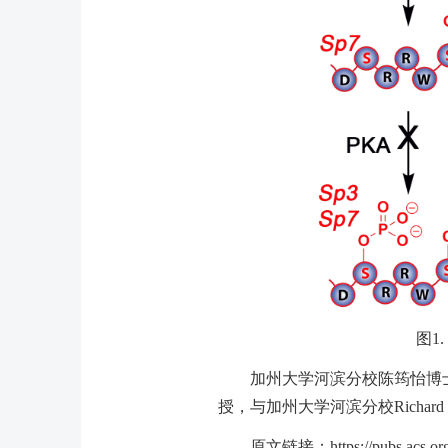
图
1.
加州大学河滨分校陈筠怡博
授，与加州大学河滨分校
Richard
原文链接：
https://pubs.acs.o