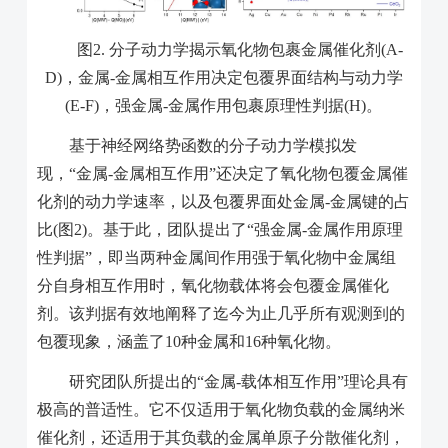
图
2.
分子动力学揭示氧化物包裹金属催化剂
(A-
D)
，金属
-
金属相互作用决定包覆界面结构与动力学
(E-F)
，强金属
-
金属作用包裹原理性判据
(H)
。
基于神经网络势函数的分子动力学模拟发
现，“金属
-
金属相互作用”还决定了氧化物包覆金属催
化剂的动力学速率，以及包覆界面处金属
-
金属键的占
比
(
图
2)
。基于此，团队提出了“强金属
-
金属作用原理
性判据”，即当两种金属间作用强于氧化物中金属组
分自身相互作用时，氧化物载体将会包覆金属催化
剂。该判据有效地阐释了迄今为止几乎所有观测到的
包覆现象，涵盖了
10
种金属和
16
种氧化物。
研究团队所提出的“金属
-
载体相互作用”理论具有
极高的普适性。它不仅适用于氧化物负载的金属纳米
催化剂，还适用于其负载的金属单原子分散催化剂，