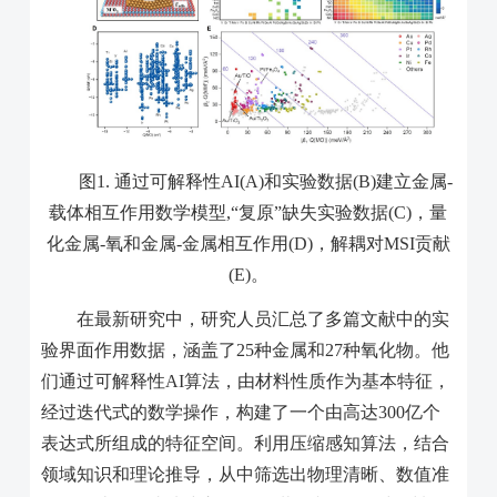
图
1.
通过可解释性
AI(A)
和实验数据
(B)
建立金属
-
载体相互作用数学模型
,“
复原”缺失实验数据
(C)
，量
化金属
-
氧和金属
-
金属相互作用
(D)
，解耦对
MSI
贡献
(E)
。
在最新研究中，研究人员汇总了多篇文献中的实
验界面作用数据，涵盖了
25
种金属和
27
种氧化物。他
们通过可解释性
AI
算法，由材料性质作为基本特征，
经过迭代式的数学操作，构建了一个由高达
300
亿个
表达式所组成的特征空间。利用压缩感知算法，结合
领域知识和理论推导，从中筛选出物理清晰、数值准