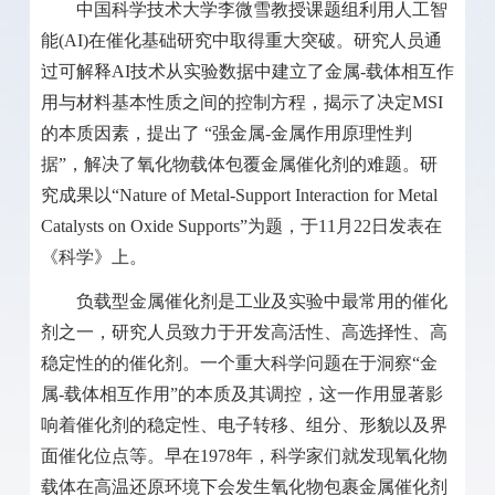
中国科学技术大学李微雪教授课题组利用人工智
能
(AI)
在催化基础研究中取得重大突破。研究人员通
过可解释
AI
技术从实验数据中建立了金属
-
载体相互作
用与材料基本性质之间的控制方程，揭示了决定
MSI
的本质因素，提出了 “强金属
-
金属作用原理性判
据”，解决了氧化物载体包覆金属催化剂的难题。研
究成果以“
Nature of Metal-Support Interaction for Metal
Catalysts on Oxide Supports”
为题，于
11
月
22
日发表在
《科学》上。
负载型金属催化剂是工业及实验中最常用的催化
剂之一，研究人员致力于开发高活性、高选择性、高
稳定性的的催化剂。一个重大科学问题在于洞察“金
属
-
载体相互作用”的本质及其调控，这一作用显著影
响着催化剂的稳定性、电子转移、组分、形貌以及界
面催化位点等。早在
1978
年，科学家们就发现氧化物
载体在高温还原环境下会发生氧化物包裹金属催化剂