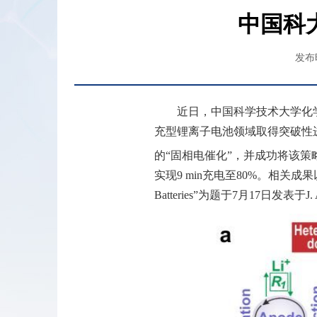
中国科
发布时
近日，中国科学技术大学化
充型锂离子电池领域取得突破性
的“固相电催化”，并成功将该
实现
9 min
充电至
80%
。相关成果
Batteries”
为题于
7
月
17
日发表于
J.