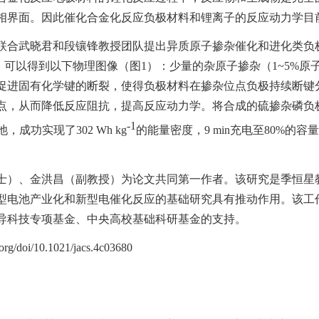
相界面。因此催化合金化反应负极材料和锂离子的反应动力学目
联合武晓君和段镶锋教授团队提出异质原子掺杂催化和进化类负
，可以得到以下物理图像（图
1
）：少量的杂原子掺杂（
1~5%
原
促进固有化学键的断裂，使得负极材料在掺杂位点负极持续断键
点，从而降低反应阻抗，提高反应动力学。将合成的硫掺杂磷负
-1
池，成功实现了
302 Wh kg
的能量密度，
9 min
充电至
80%
的容
士）、金洪昌（副教授）为论文共同第一作者。该研究是季恒星
型电池产业化和新型电催化反应的基础研究具有推动作用。该工
导科技专项基金、中央高校基础科研基金的支持。
s.org/doi/10.1021/jacs.4c03680