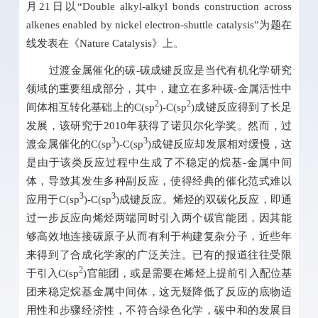
月21日以“Double alkyl-alkyl bonds construction across
alkenes enabled by nickel electron-shuttle catalysis”为题在
线发表在《Nature Catalysis》上。
过渡金属催化的碳-碳成键反应是当代有机化学研究
领域的重要组成部分，其中，建立在多种碳-金属活性中
2
2
间体相互转化基础上的C(sp
)-C(sp
)成键反应得到了长足
发展，该研究于2010年获得了诺贝尔化学奖。然而，过
3
3
渡金属催化的C(sp
)-C(sp
)成键反应却发展相对缓慢，这
是由于该类反应过程中生成了不稳定的烷基-金属中间
体，导致其发生多种副反应，使得经典的催化范式难以
3
3
应用于C(sp
)-C(sp
)成键反应。烯烃的双碳化反应，即通
过一步反应向烯烃两端同时引入两个碳官能团，因其能
够高效地连接碳原子从而有利于构建复杂分子，近些年
来得到了合成化学家的广泛关注。已有的报道往往受限
2
于引入C(sp
)官能团，或是需要在烯烃上提前引入配位基
团来稳定烷基金属中间体，这无疑降低了反应的底物适
用性和步骤经济性，不符合绿色化学，碳中和的发展目