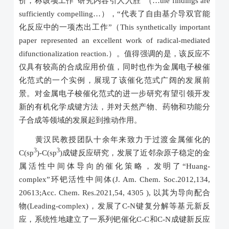
价，称该项工作“研究内容引人入胜”（…the findings are
sufficiently compelling…），“代表了自由基介导双官能
化反应中的一项杰出工作”（This synthetically important
paper represented an excellent work of radical-mediated
difunctionalization reaction.）。值得强调的是，该反应不
仅具有较高的合成应用价值，同时也作为金属电子梭催
化范式的一个实例，展现了该催化范式广阔的发展前
景。对金属电子梭催化范式的进一步研究有望引领开发
新的有机化学成键方法，并对天然产物、药物和功能分
子合成等领域的发展起到推动作用。
黄汉民教授团队十余年来致力于过渡金属催化的
3
3
C(sp
)-C(sp
)成键反应研究，发展了近邻杂原子稳定的金
属活性中间体导向的催化策略，发明了“Huang-
complex”环钯活性中间体(J. Am. Chem. Soc.2012,134,
20613;Acc. Chem. Res.2021,54, 4305 ), 以其为导向配合
物(Leading-complex)，发展了C-N键复分解等基元新反
应，系统性地建立了一系列钯催化C-C和C-N成键新反应