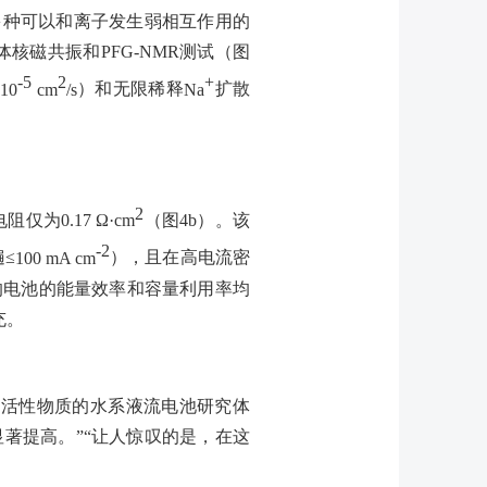
多种可以和离子发生弱相互作用的
体核磁共振和
PFG-NMR
测试（图
-5
2
+
×10
cm
/s
）和无限稀释
Na
扩散
2
电阻仅为
0.17 Ω·cm
（图
4b
）。该
-2
≤
100 mA cm
），且在高电流密
的电池的能量效率和容量利用率均
充。
型活性物质的水系液流电池研究体
著提高。”“让人惊叹的是，在这