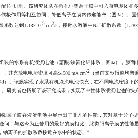
子配位”机制。该研究团队在微孔框架离子膜中引入荷电基团和
-
偶极作用等相互协同，降低离子在膜内传递能垒（图
3a
）。固
-5
2
+
散系数达到
1.18×10
cm
/s
，接近水溶液中
Na
扩散系数（
1.28
组装的水系有机液流电池（蒽醌
/
铁氰化钾体系，图
4a
），膜面
-2
），其充放电电流密度可高达
500 mA cm
（当前文献报道均普遍
4d
）。该膜实现了水系有机液流电池快充，在不同电流密度下
）。研究者也拓展了该研究成果，实现了中性体系液流电池的快
种阳离子膜在液流电池中展示出了非凡的性能，其对基于分子
疑问，与迄今为止使用的最好的膜相比，此类阳离子膜的性能显
，钠离子的扩散系数接近在水中的状态。”