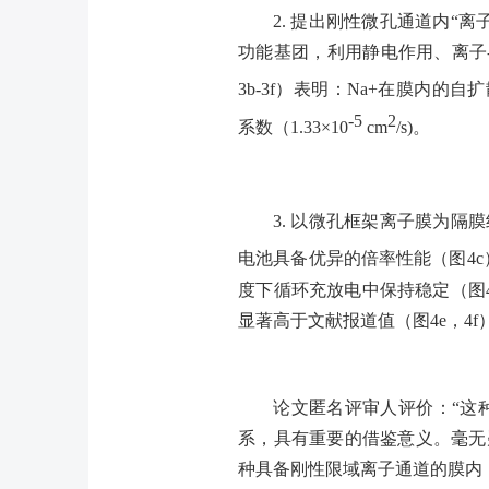
2.
提出刚性微孔通道内“离
功能基团，利用静电作用、离子
3b-3f
）表明：
Na+
在膜内的自扩
-5
2
系数（
1.33×10
cm
/s)
。
3.
以微孔框架离子膜为隔膜
电池具备优异的倍率性能（图
4c
度下循环充放电中保持稳定（图
显著高于文献报道值（图
4e
，
4f
论文匿名评审人评价：“这
系，具有重要的借鉴意义。毫无
种具备刚性限域离子通道的膜内