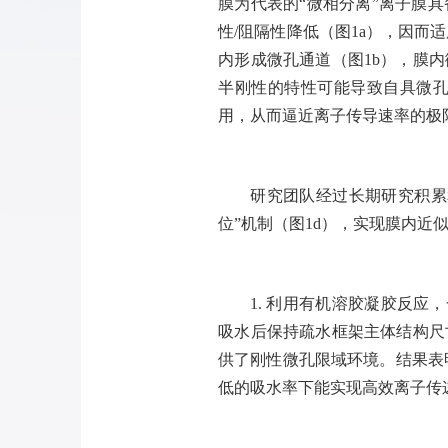
膜为代表的“微相分离”离子膜
性
/
阻隔性降低（图
1a
），因而适
内形成微孔通道（图
1b
），膜内
半刚性的特性可能导致自具微
用，从而逼近离子传导速率的极
研究团队经过长期研究积累
位”机制（图
1d
），实现膜内近
1.
利用有机溶胶凝胶反应，
吸水后保持疏水框架主体结构尺
供了刚性微孔限域环境。结果表
低的吸水率下能实现高效离子传