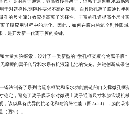
具备尺寸宽的离子通道，能高效传导离子，但离子通道吸水后易
用于对选择性
/
阻隔性要求不高的应用。自具微孔离子膜通过半
微孔的尺寸筛分效应提高离子选择性、丰富的孔道提高小尺寸
孔离子膜应用过程中的老化。因此，如何在膜内构筑全刚性限域
限，是开发新一代离子膜的关键。
和大量实验探索，设计了一类新型的“微孔框架聚合物离子膜”
似无摩擦的离子传导和水系有机液流电池的快充。关键创新成果
一锅法制备了系列含疏水框架和亲水功能侧链的自支撑微孔框
寸稳定，避免了离子膜吸水对微观上离子通道尺寸和膜宏观机
明，该膜具备优异的抗老化和耐溶胀性能（图
2a-2d
），膜的吸
递（图
2e
）。