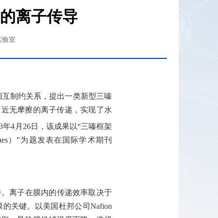
的离子传导
实验室
相互制约关系，提出一类新型三嗪
了近无摩擦的离子传递，实现了水
3
年
4
月
26
日，该成果以“三嗪框架
nes
）”为题发表在国际学术期刊
件。离子在膜内的传递效率取决于
膜的关键。以美国杜邦公司
Nafion