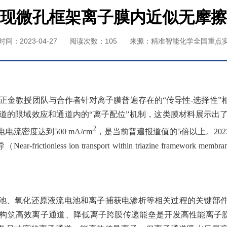
现微孔框架离子膜内近似无摩擦
间：2023-04-27
阅读次数：
105
来源：精准智能化学全国重点
正金教授团队与合作者针对离子膜普遍存在的“传导性
-
选择性”
道的限域效应和通道内的“离子配位”机制，这类膜材料展示出
2
电电流密度达到
500 mA/cm
，是当前普遍报道值的
5
倍以上。
202
导（
Near-frictionless ion transport within triazine framework membra
池、氧化还原液流电池和离子捕获电渗析等相关过程的关键部
构筑高效离子通道、降低离子跨膜传递能垒是开发高性能离子