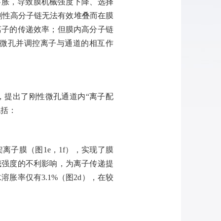
溶胀，导致膜机械强度下降、选择
刚性高分子链无法有效堆叠而在膜
离子的传递效率；但膜内高分子链
微孔并调控离子与通道的相互作
，提出了刚性微孔通道内“离子配
包括：
架离子膜（图
1e
，
1f
），实现了膜
械强度的不利影响，为离子传递提
水溶胀率仅有
3.1%
（图
2d
），在较