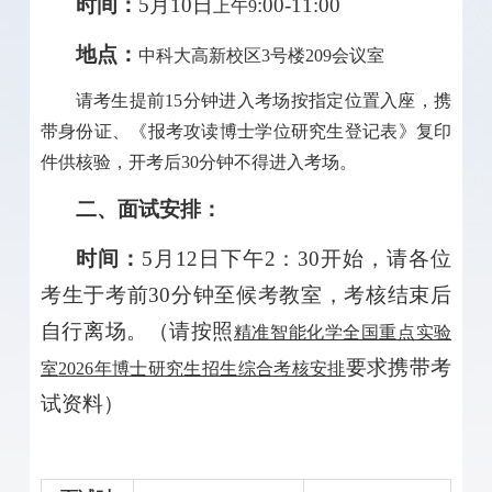
时间：
5月
10
日
:00-
11
:00
上午
9
地点：
中科大高新校区
3号楼209会议室
请考生提前
15分钟进入考场按指定位置入座，携
带身份证、《报考攻读博士学位研究生登记表》复印
件供核验，开考后30分钟不得进入考场。
二、面试安排：
时间：
5月
12
日下午
2：30
开始，请各位
考生于考前
30
分钟至候考教室，考核结束后
自行离场。
（
请按照
精准智能化学全国重点实验
要求携带考
室
2026年博士研究生招生综合考核安排
试资料）