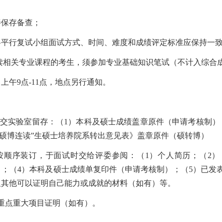
善保存备查；
各平行复试小组面试方式、时间、难度和成绩评定标准应保持一
读相关专业课程的考生，须参加专业基础知识笔试（不计入综合
日上午
9
点
-11
点，地点另行通知。
交
实验室
留存：（
1
）本科及硕士成绩盖章原件（申请考核制）
“硕博连读”生硕士培养院系转出意见表》盖章原件（硕转博）
按顺序装订，于面试时交给评委参阅：（
1
）个人简历；（
2
）
）；（
4
）本科及硕士成绩单复印件（申请考核制）；（
5
）已发
及其他可以证明自己能力或成就的材料（如有）等。
重点重大项目证明（如有）。