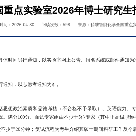
重点实验室2026年博士研究
间：2026-04-30
阅读次数：
598
来源：精准智能化学全国重点
具体时间另行通知，以
实验室
网上公告、报名系统或邮件通知为
行通知，以
志愿者
通知为准。
括思想政治素质和品德考核（不合格不予录取）、英语能力、
况。满分
100
分。面试专家组由不少于
5
位专家（其中正高级职称
般不少于
20
分钟；复试流程为考生介绍其硕士期间科研工作及今