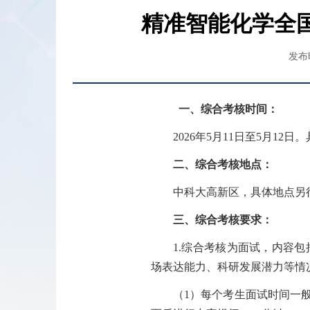
精准智能化学全国
发布时
一、
综合考核时间：
2026
年
5
月
11
日至
5
月
12
日。
二、
综合考核地点：
中科大
高新区
，具体地点另
三、
综合考核要求：
1.
综合考核为面试，内容包
场表达能力、科研发展潜力等情
（
1
）每个考生面试时间一