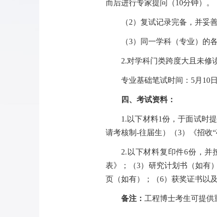
而后进行专家提问（
10
分钟）。
（
2
）复试记录完备，并妥
（
3
）同一学科（专业）的
2.
对学科门类跨度大且未修
专业基础笔试时间：
5
月
10
四、
考试资料：
1.
以下材料
1
份，于面试时提
请考核制
-
往届生）（
3
）《招收
2.
以下材料复印件
6
份，并
表》；（
3
）研究计划书（如有
页（如有）；（
6
）获奖证书以
备注：
工程博士考生可提供