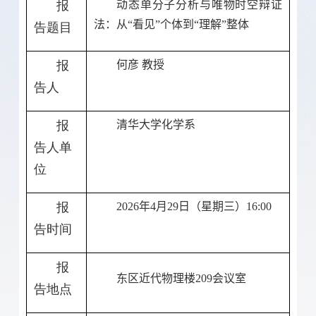
报
动态单分子分析与唯物时空辩证
法：从“看见”个体到“理解”整体
告题目
报
何彦 教授
告人
报
清华大学化学系
告人单
位
报
2026
年
4
月
29
日（星期三）
16:00
告时间
报
东区近代物理楼
209
会议室
告地点