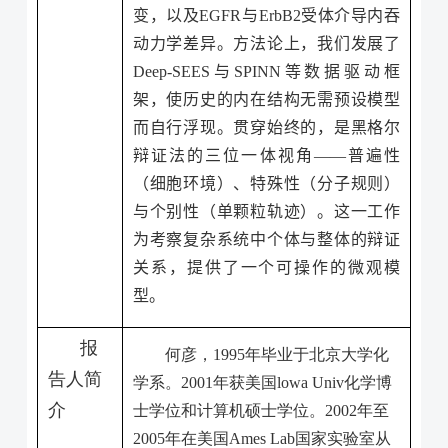
变，以及
EGFR
与
ErbB2
受体介导内吞
动力学差异。方法论上，我们发展了
Deep-SEES
与
SPINN
等数据驱动框
架，使历史的内在结构无需预设模型
而自行浮现。贯穿始终的，是黑格尔
辩证法的三位一体视角——普遍性
（细胞环境）、特殊性（分子规则）
与个别性（单颗粒轨迹）。这一工作
为考察复杂系统中个体与整体的辩证
关系，提供了一个可操作的微观模
型。
报
何彦，
1995
年毕业于北京大学化
告人简
学系。
2001
年获美国
lowa Univ
化学博
介
士学位和计算机硕士学位。
2002
年至
2005
年在美国
Ames Lab
国家实验室从