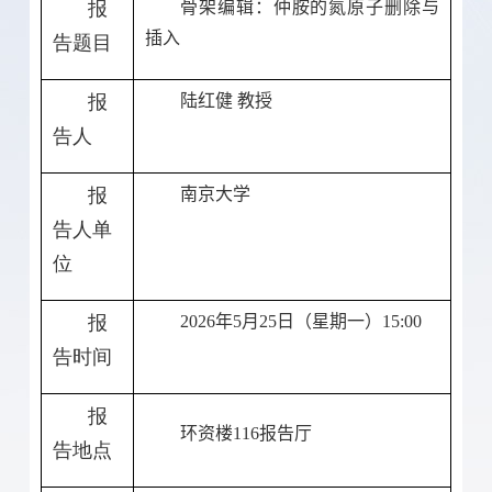
报
骨架编辑：仲胺的氮原子删除与
插入
告题目
报
陆红健 教授
告人
报
南京大学
告人单
位
报
2026
年
5
月
25
日（星期一）
15:00
告时间
报
环资楼
116
报告厅
告地点