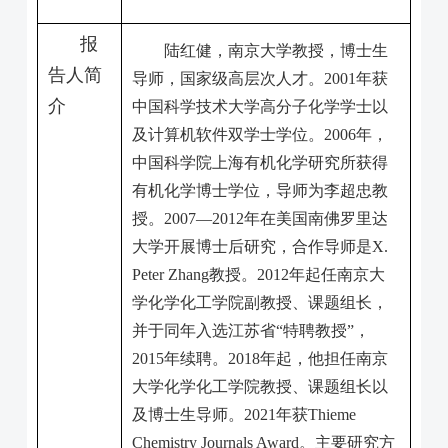
报
陆红健，南京大学教授，博士生
告人简
导师，国家级高层次人才。
2001
年获
介
中国科学技术大学高分子化学学士以
及计算机软件双学士学位。
2006
年，
中国科学院上海有机化学研究所获得
有机化学博士学位，导师为李超忠教
授。
2007—2012
年在美国南佛罗里达
大学开展博士后研究，合作导师是
X.
Peter Zhang
教授。
2012
年起任南京大
学化学化工学院副教授、课题组长，
并于同年入选江苏省“特聘教授”，
2015
年续聘。
2018
年起，他担任南京
大学化学化工学院教授、课题组长以
及博士生导师。
2021
年获
Thieme
Chemistry Journals Award
。主要研究方