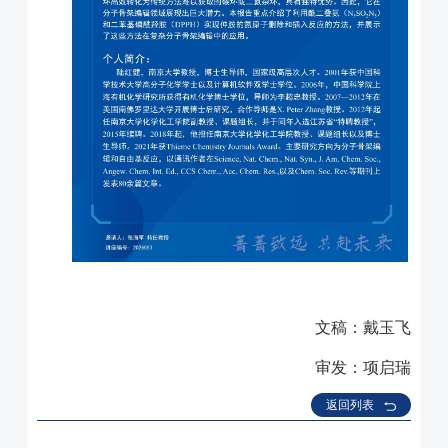
文稿：戴玉飞
审发：项启瑞
返回列表