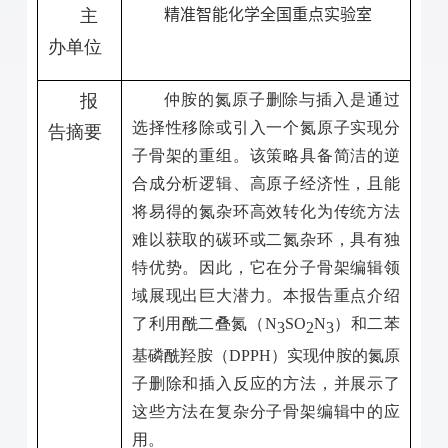
主
精准智能化学
全国
重点实验室
办单位
报
仲胺的氮原子删除与插入是通过
选择性移除或引入一个氮原子实现分
告摘要
子骨架的重组。该策略具备简洁的逆
合成分析逻辑、高原子经济性，且能
将易得的氮杂环高效转化为传统方法
难以获取的碳环或二氮杂环，具有独
特优势。因此，它在分子骨架编辑领
域展现出巨大潜力。本报告重点介绍
了利用酰二叠氮（
N
SO
N
）和二苯
3
2
3
基磷酰羟胺（
DPPH
）实现仲胺的氮原
子删除和插入反应的方法，并展示了
这些方法在复杂分子骨架编辑中的应
用。