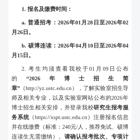
1.
报名及缴费时间：
a.
普通招考：
2026
年
01
月
28
日至
2026
年
02
月
26
日。
b.
硕博连读：
2026
年
04
月
10
日至
2026
年
04
月
15
日。
2.
考生均须查看我校于
01
月
09
日公布
的
“
2026
年博士招生简
章”
（
http://yz.ustc.edu.cn
），了解实验室招生导
师及相关专业，以及实验室网站公布的
2026
年
博士招生相关安排，并登录我校
研究生报考服
务系统
（
https://xspt.ustc.edu.cn
）注册报名信息
并在线缴费（标准：
240
元
/
人，推荐免试、硕博
连读生无需缴纳）。
请确认报考批次、专项计