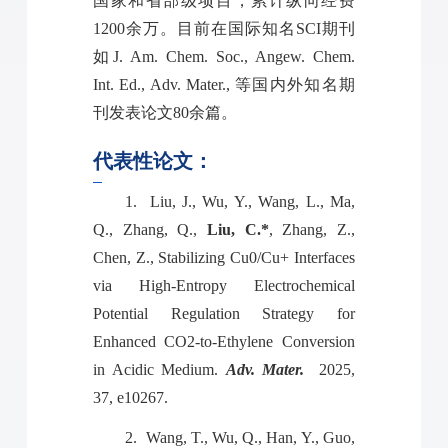
国家和省部级项目，累计纵向经费
1200余万。目前在国际知名SCI期刊
如J. Am. Chem. Soc., Angew. Chem.
Int. Ed., Adv. Mater., 等国内外知名期
刊发表论文80余篇。
代表性论文：
1.
Liu, J., Wu, Y., Wang, L., Ma,
Q., Zhang, Q.,
Liu, C.*
, Zhang, Z.,
Chen, Z., Stabilizing Cu0/Cu+ Interfaces
via High‐Entropy Electrochemical
Potential Regulation Strategy for
Enhanced CO2‐to‐Ethylene Conversion
in Acidic Medium.
Adv. Mater.
2025,
37, e10267.
2.
Wang, T., Wu, Q., Han, Y., Guo,