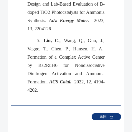
Design and Lab-Based Evaluation of B-
doped TiO2 Photocatalysts for Ammonia
Synthesis.
Adv. Energy Mater.
2023,
13, 2204126.
5.
Liu, C.
, Wang, Q., Guo, J.,
Vegge, T., Chen, P., Hansen, H. A.,
Formation of a Complex Active Center
by Ba2RuH6 for Nondissociative
Dinitrogen Activation and Ammonia
Formation.
ACS Catal.
2022, 12, 4194-
4202.
返回