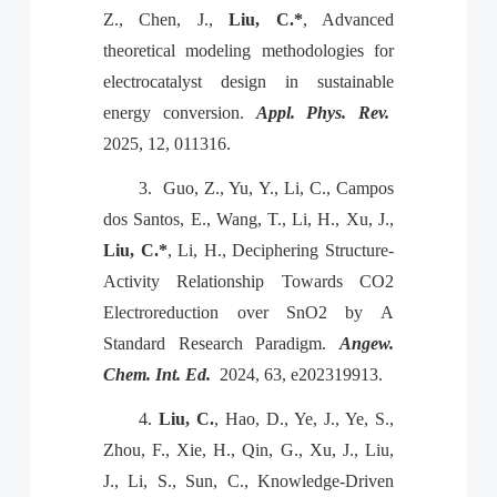
Z., Chen, J.,
Liu, C.*
, Advanced
theoretical modeling methodologies for
electrocatalyst design in sustainable
energy conversion.
Appl. Phys. Rev.
2025, 12, 011316.
3.
Guo, Z., Yu, Y., Li, C., Campos
dos Santos, E., Wang, T., Li, H., Xu, J.,
Liu, C.*
, Li, H., Deciphering Structure-
Activity Relationship Towards CO2
Electroreduction over SnO2 by A
Standard Research Paradigm.
Angew.
Chem. Int. Ed.
2024, 63, e202319913.
4.
Liu, C.
, Hao, D., Ye, J., Ye, S.,
Zhou, F., Xie, H., Qin, G., Xu, J., Liu,
J., Li, S., Sun, C., Knowledge-Driven