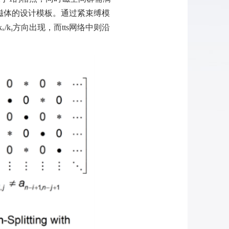
磁体的设计模板。通过紧束缚模
k
ₓ
/k
ᵧ
方向出现，而
tts
网络中则沿