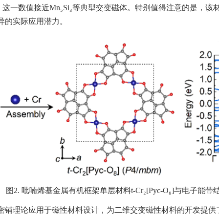
，这一数值接近
Mn
₅
Si
₃
等典型交变磁体。特别值得注意的是，该
异的实际应用潜力。
图
2.
吡喃烯基金属有机框架单层材料
t-Cr
₂
[Pyc-O
₈
]
与电子能带
密铺理论应用于磁性材料设计，为二维交变磁性材料的开发提供