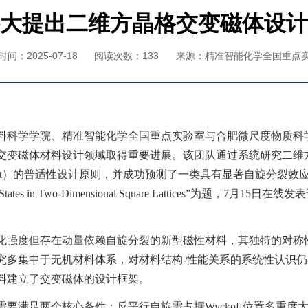
大提出二维方晶格交变磁体设计
间：2025-07-18
阅读次数：
133
来源：精准智能化学全国重点
料科学学院、精准智能化学全国重点实验室与合肥微尺度物质科
交变磁体材料设计领域取得重要进展。该团队通过系统研究二维
t
）的普适性设计原则，并成功预测了一类具有显著自旋分裂效
States in Two-Dimensional Square Lattices”
为题，
7
月
15
日在线发表
化强度但存在动量依赖自旋分裂的新型磁性材料，其独特的对称
究多集中于无机材料体系，对材料结构
-
性能关系的系统性认识仍
料建立了交变磁体的设计框架。
需要满足两个核心条件：反平行自旋需占据
Wyckoff
位置多重度