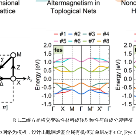
图
1.
二维方晶格交变磁性材料旋转对称性与自旋分裂特征
ts
网络为模板，设计出吡喃烯基金属有机框架单层材料
t-Cr
₂
[Pyc-