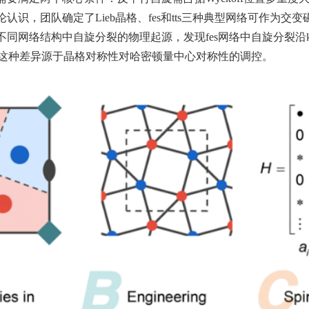
论认识，团队确定了
Lieb
晶格、
fes
和
tts
三种典型网络可作为交变
不同网络结构中自旋分裂的物理起源，发现
fes
网络中自旋分裂沿
这种差异源于晶格对称性对哈密顿量中心对称性的调控。