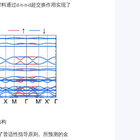
材料通过
d-π-π-d
超交换作用实现了
结构
了普适性指导原则。所预测的金