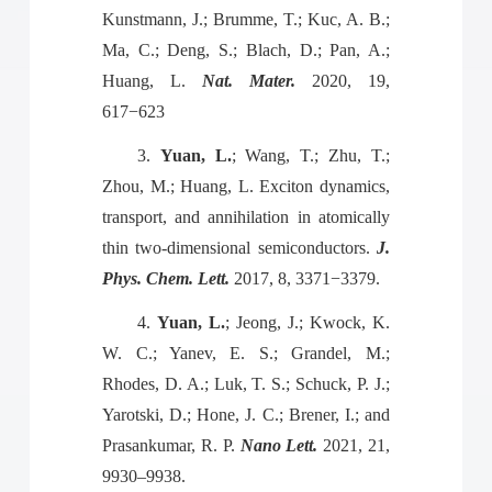
Kunstmann, J.; Brumme, T.; Kuc, A. B.;
Ma, C.; Deng, S.; Blach, D.; Pan, A.;
Huang, L.
Nat. Mater.
2020, 19,
617−623
3.
Yuan, L.
; Wang, T.; Zhu, T.;
Zhou, M.; Huang, L. Exciton dynamics,
transport, and annihilation in atomically
thin two-dimensional semiconductors.
J.
Phys. Chem. Lett.
2017, 8, 3371−3379.
4.
Yuan, L.
; Jeong, J.; Kwock, K.
W. C.; Yanev, E. S.; Grandel, M.;
Rhodes, D. A.; Luk, T. S.; Schuck, P. J.;
Yarotski, D.; Hone, J. C.; Brener, I.; and
Prasankumar, R. P.
Nano Lett.
2021, 21,
9930–9938.