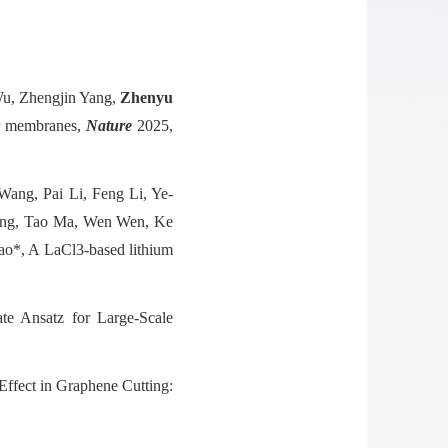
Wu, Zhengjin Yang,
Zhenyu
r membranes,
Nature
2025,
ang, Pai Li, Feng Li, Ye-
eng, Tao Ma, Wen Wen, Ke
o*, A LaCl3-based lithium
te Ansatz for Large-Scale
Effect in Graphene Cutting: