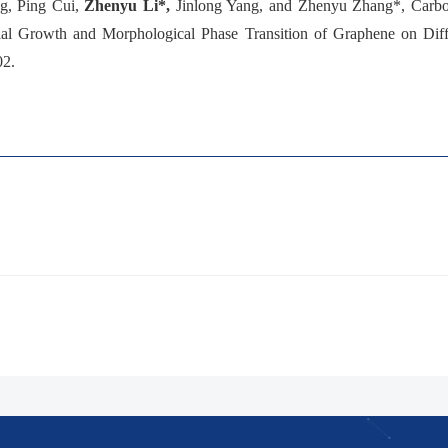
g, Ping Cui,
Zhenyu Li*,
Jinlong Yang, and Zhenyu Zhang*, Carb
ial Growth and Morphological Phase Transition of Graphene on Diff
02.