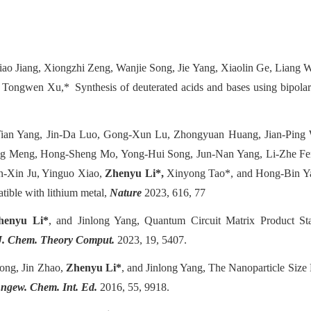
ao Jiang, Xiongzhi Zeng, Wanjie Song, Jie Yang, Xiaolin Ge, Liang 
ongwen Xu,* Synthesis of deuterated acids and bases using bipola
Tian Yang, Jin-Da Luo, Gong-Xun Lu, Zhongyuan Huang, Jian-Ping W
ng Meng, Hong-Sheng Mo, Yong-Hui Song, Jun-Nan Yang, Li-Zhe F
-Xin Ju, Yinguo Xiao,
Zhenyu Li*,
Xinyong Tao*, and Hong-Bin Ya
tible with lithium metal,
Nature
2023, 616, 77
henyu Li*
, and Jinlong Yang, Quantum Circuit Matrix Product Sta
. Chem. Theory Comput.
2023, 19, 5407.
ong, Jin Zhao,
Zhenyu Li*
, and Jinlong Yang, The Nanoparticle Size 
ngew. Chem. Int. Ed.
2016, 55, 9918.