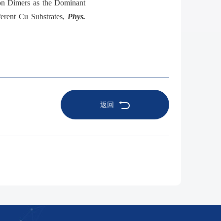
on Dimers as the Dominant
erent Cu Substrates,
Phys.
返回