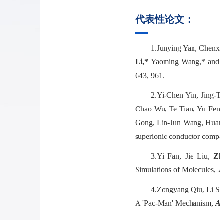
代表性论文：
1.
Junying Yan, Chenxi
Li,*
Yaoming Wang,* and T
643, 961.
2.
Yi-Chen Yin, Jing-
Chao Wu, Te Tian, Yu-Fe
Gong, Lin-Jun Wang, Huan
superionic conductor compa
3.
Yi Fan, Jie Liu,
Z
Simulations of Molecules,
J
4.
Zongyang Qiu, Li S
A 'Pac-Man' Mechanism,
A