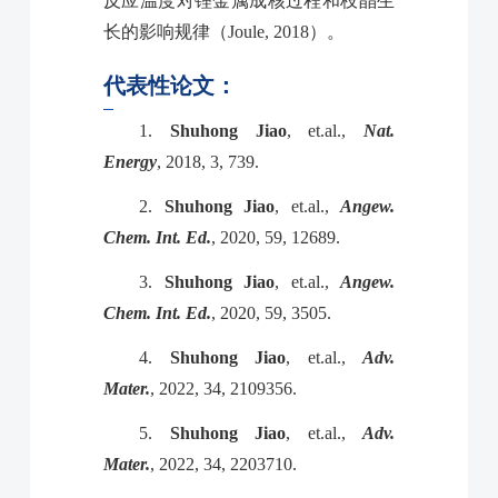
反应温度对锂金属成核过程和枝晶生
长的影响规律（Joule, 2018）。
代表性论文：
1.
Shuhong Jiao
, et.al.,
Nat.
Energy
, 2018, 3, 739.
2.
Shuhong Jiao
, et.al.,
Angew.
Chem. Int. Ed.
, 2020, 59, 12689.
3.
Shuhong Jiao
, et.al.,
Angew.
Chem. Int. Ed.
, 2020, 59, 3505.
4.
Shuhong Jiao
, et.al.,
Adv.
Mater.
, 2022, 34, 2109356.
5.
Shuhong Jiao
, et.al.,
Adv.
Mater.
, 2022, 34, 2203710.